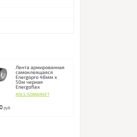
Лента армированная
Лента арм
самоклеящаяся
самоклеящ
Energopro 48мм х
Energopro 
50м черная
25м красна
Energoflex
Energoflex
ROLS ISOMARKET
ROLS ISOMAR
0
463.00
руб.
руб.