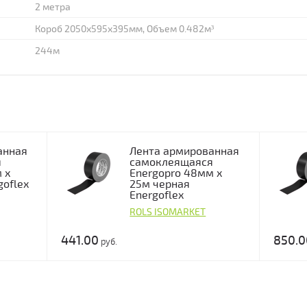
2 метра
Короб 2050х595х395мм, Объем 0.482м³
244м
анная
Лента армированная
я
самоклеящаяся
 х
Energopro 48мм х
goflex
25м черная
Energoflex
ROLS ISOMARKET
441.00
850.0
руб.