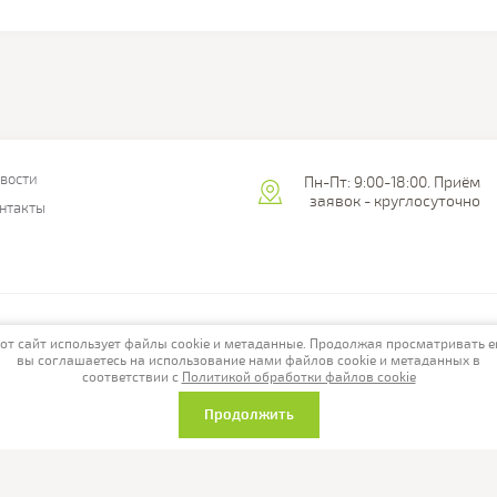
вости
Пн-Пт: 9:00-18:00. Приём
заявок - круглосуточно
нтакты
от сайт использует файлы cookie и метаданные. Продолжая просматривать е
вы соглашаетесь на использование нами файлов cookie и метаданных в
соответствии с
Политикой обработки файлов cookie
Продолжить
а сайте носят информационный характер, окончательную стоимость уто