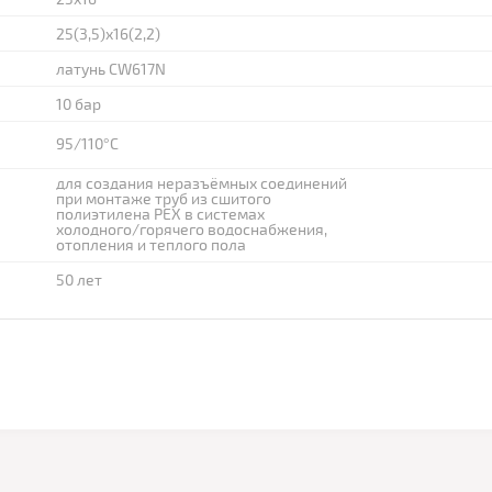
25(3,5)х16(2,2)
латунь CW617N
10 бар
95/110°С
для создания неразъёмных соединений
при монтаже труб из сшитого
полиэтилена PEX в системах
холодного/горячего водоснабжения,
отопления и теплого пола
50 лет