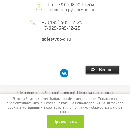
Пн-Пт: 9:00-18:00. Приём
заявок - круглосуточно
+7 (495) 545-12-25
+7-925-545-12-25
sale@vtk-d.ru
*Не является публичной офертой. Цены на сайте носят
информационный характер, окончательную стоимость уточняйте
Этот сайт использует файлы cookie и метаданные. Продолжая
у менеджеров.
просматривать его, вы соглашаетесь на использование нами файлов
Ваша Торговая Компания © 2009-2026
cookie и метаданных в соответствии с
Политикой обработки файлов
Политика конфиденциальности
cookie
Продолжить
Мегагрупп.ру