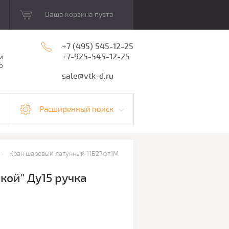
Ваша корзина пуста
+7 (495) 545-12-25
+7-925-545-12-25
м
о
sale@vtk-d.ru
Расширенный поиск
Кран шаровый латунный 11Б27фт1М
кой" Ду15 ручка