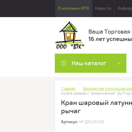
О компании ВТК
Новости
Инфор
Ваша Торговая
16 лет успешны
Наш каталог
Главная
Запорно-регулирующая ар
муфта-резьба с "американкой" Ду15 р
Кран шаровый латунн
рычаг
Артикул:
VF.225.LR1.012