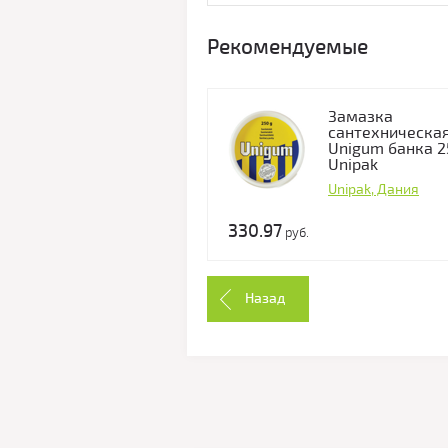
Рекомендуемые
3aмaзкa
сантехническа
Unigum банка 2
Unipak
Unipak, Дания
330.97
руб.
Назад