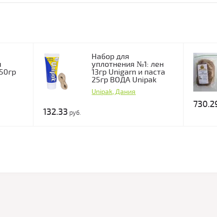
Набор для
я
уплотнения №1: лен
50гр
13гр Unigarn и паста
25гр ВОДА Unipak
Unipak, Дания
730.2
132.33
руб.