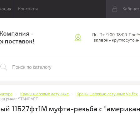
мация
Контакты
Кабинет
 Компания -
Пн-Пт: 9:00-18:00. Приё
х поставок!
заявок - круглосуточн
матура
Краны шаровые латунные
Краны шаровые латунные Valfex
учка рычаг STANDART
ый 11Б27фт1М муфта-резьба с "американ