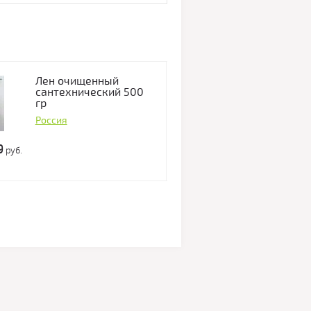
Лен очищенный
Лен очище
сантехнический 500
сантехниче
гр
гр
Россия
Россия
9
181.55
руб.
руб.