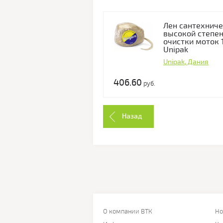
Лен сантехнич
высокой степе
очистки моток 
Unipak
Unipak, Дания
406.60
руб.
Назад
О компании ВТК
Но