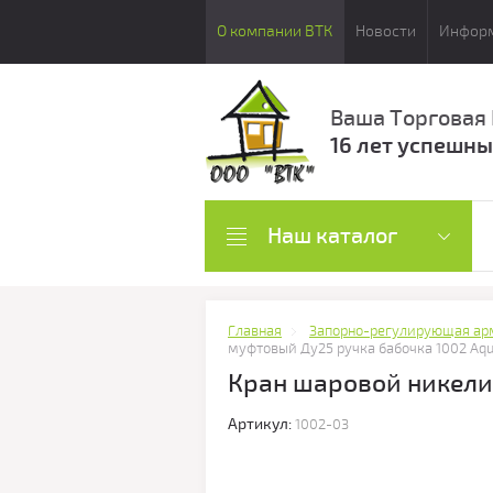
О компании ВТК
Новости
Инфор
Ваша Торговая
16 лет успешны
Наш каталог
Главная
Запорно-регулирующая ар
муфтовый Ду25 ручка бабочка 1002 Aqu
Кран шаровой никели
Артикул:
1002-03