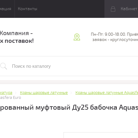
мация
Контакты
Кабинет
 Компания -
Пн-Пт: 9:00-18:00. Приё
х поставок!
заявок - круглосуточн
матура
Краны шаровые латунные
Краны шаровые латунные Aquasf
asfera Euro
рованный муфтовый Ду25 бабочка Aquas