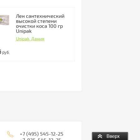
Лен сантехнический
Лен сантех
высокой степени
высокой ст
очистки коса 100 гр
очистки ко
Unipak
Unipak
Unipak, Дания
Unipak, Дани
6
308.06
руб.
руб.
+7 (495) 545-12-25