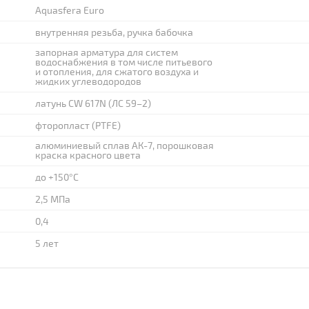
Aquasfera Euro
внутренняя резьба, ручка бабочка
запорная арматура для систем
водоснабжения в том числе питьевого
и отопления, для сжатого воздуха и
жидких углеводородов
латунь CW 617N (ЛС 59–2)
фторопласт (PTFE)
алюминиевый сплав АК-7, порошковая
краска красного цвета
до +150°C
2,5 МПа
0,4
5 лет