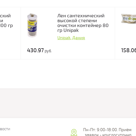
еский
Лен сантехнический
ни
высокой степени
100 гр
очистки контейнер 80
гр Unipak
Unipak, Дания
430.97
158.0
руб.
вости
Пн-Пт: 9:00-18:00. Приём
заявок - круглосуточно