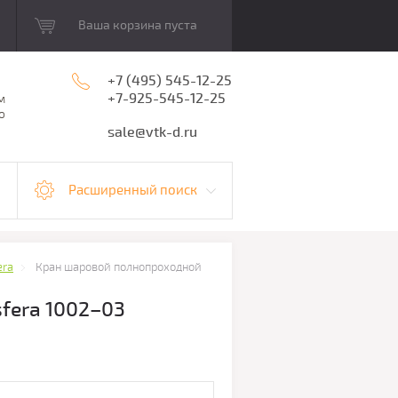
Ваша корзина пуста
+7 (495) 545-12-25
+7-925-545-12-25
м
о
sale@vtk-d.ru
Расширенный поиск
era
Кран шаровой полнопроходной
fera 1002–03