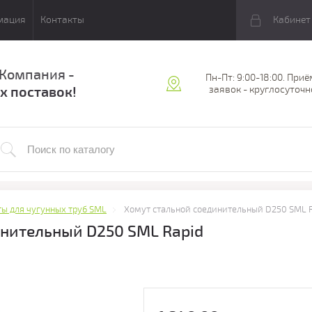
мация
Контакты
Кабинет
 Компания -
Пн-Пт: 9:00-18:00. Приё
х поставок!
заявок - круглосуточн
ы для чугунных труб SML
Хомут стальной соединительный D250 SML R
инительный D250 SML Rapid