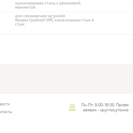
оцинкованная сталь с резиновой
манжетой
для соединения чугунной
безраструбной SML канализации стык в
стык
вости
Пн-Пт: 9:00-18:00. Приём
заявок - круглосуточно
нтакты